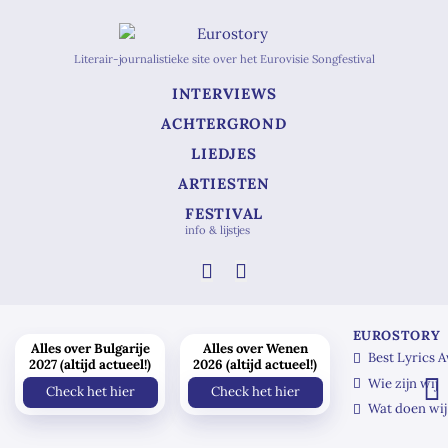
Literair-journalistieke site over het Eurovisie Songfestival
INTERVIEWS
ACHTERGROND
LIEDJES
ARTIESTEN
FESTIVAL
info & lijstjes
EUROSTORY
Alles over Bulgarije
Alles over Wenen
Best Lyrics 
2027 (altijd actueel!)
2026 (altijd actueel!)
Wie zijn wij
Check het hier
Check het hier
Wat doen wij