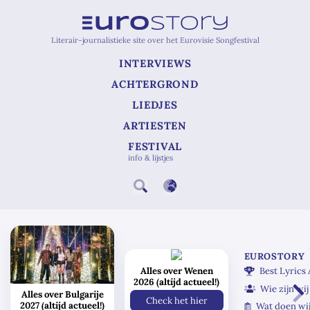
Literair-journalistieke site over het Eurovisie Songfestival
INTERVIEWS
ACHTERGROND
LIEDJES
ARTIESTEN
FESTIVAL
info & lijstjes
EUROSTORY
Alles over Wenen
Best Lyrics
2026 (altijd actueel!)
Wie zijn wij
Alles over Bulgarije
Check het hier
2027 (altijd actueel!)
Wat doen wi