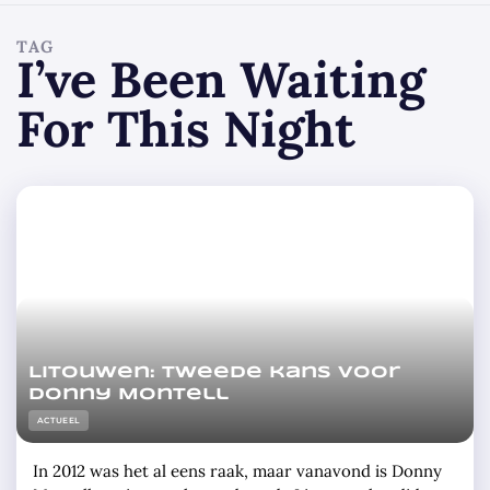
TAG
I’ve Been Waiting
For This Night
Litouwen: tweede kans voor
Donny Montell
ACTUEEL
In 2012 was het al eens raak, maar vanavond is Donny