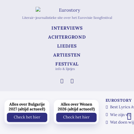
Literair-journalistieke site over het Eurovisie Songfestival
INTERVIEWS
ACHTERGROND
LIEDJES
ARTIESTEN
FESTIVAL
info & lijstjes
EUROSTORY
Alles over Bulgarije
Alles over Wenen
Best Lyrics 
2027 (altijd actueel!)
2026 (altijd actueel!)
Wie zijn wij
Check het hier
Check het hier
Wat doen wij