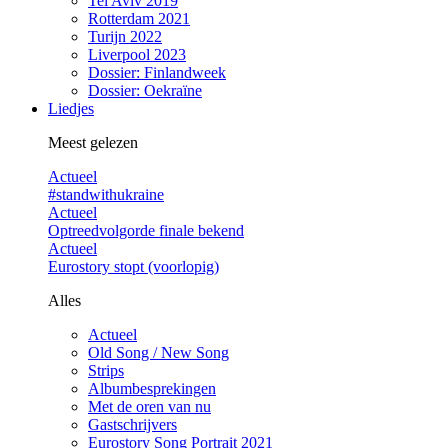
Tel Aviv 2019
Rotterdam 2021
Turijn 2022
Liverpool 2023
Dossier: Finlandweek
Dossier: Oekraïne
Liedjes
Meest gelezen
Actueel
#standwithukraine
Actueel
Optreedvolgorde finale bekend
Actueel
Eurostory stopt (voorlopig)
Alles
Actueel
Old Song / New Song
Strips
Albumbesprekingen
Met de oren van nu
Gastschrijvers
Eurostory Song Portrait 2021