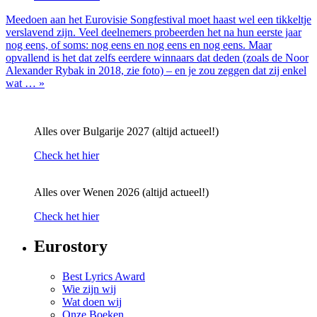
Meedoen aan het Eurovisie Songfestival moet haast wel een tikkeltje
verslavend zijn. Veel deelnemers probeerden het na hun eerste jaar
nog eens, of soms: nog eens en nog eens en nog eens. Maar
opvallend is het dat zelfs eerdere winnaars dat deden (zoals de Noor
Alexander Rybak in 2018, zie foto) – en je zou zeggen dat zij enkel
wat … »
Alles over Bulgarije 2027 (altijd actueel!)
Check het hier
Alles over Wenen 2026 (altijd actueel!)
Check het hier
Eurostory
Best Lyrics Award
Wie zijn wij
Wat doen wij
Onze Boeken