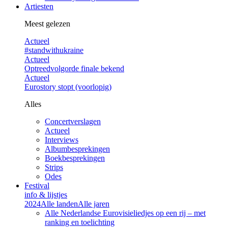
Artiesten
Meest gelezen
Actueel
#standwithukraine
Actueel
Optreedvolgorde finale bekend
Actueel
Eurostory stopt (voorlopig)
Alles
Concertverslagen
Actueel
Interviews
Albumbesprekingen
Boekbesprekingen
Strips
Odes
Festival
info & lijstjes
2024
Alle landen
Alle jaren
Alle Nederlandse Eurovisieliedjes op een rij – met
ranking en toelichting