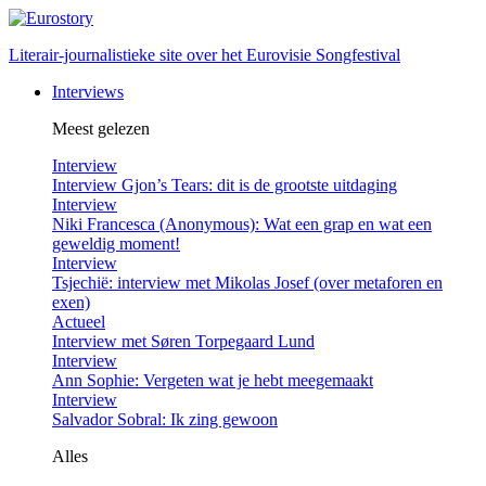
Literair-journalistieke site over het Eurovisie Songfestival
Interviews
Meest gelezen
Interview
Interview Gjon’s Tears: dit is de grootste uitdaging
Interview
Niki Francesca (Anonymous): Wat een grap en wat een
geweldig moment!
Interview
Tsjechië: interview met Mikolas Josef (over metaforen en
exen)
Actueel
Interview met Søren Torpegaard Lund
Interview
Ann Sophie: Vergeten wat je hebt meegemaakt
Interview
Salvador Sobral: Ik zing gewoon
Alles