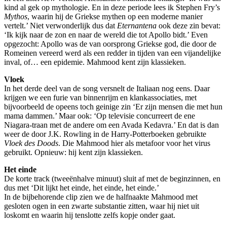
kind al gek op mythologie. En in deze periode lees ik Stephen Fry’s
Mythos
, waarin hij de Griekse mythen op een moderne manier
vertelt.’ Niet verwonderlijk dus dat
Eternantena
ook deze zin bevat:
‘Ik kijk naar de zon en naar de wereld die tot Apollo bidt.’ Even
opgezocht: Apollo was de van oorsprong Griekse god, die door de
Romeinen vereerd werd als een redder in tijden van een vijandelijke
inval, of… een epidemie. Mahmood kent zijn klassieken.
Vloek
In het derde deel van de song versnelt de Italiaan nog eens. Daar
krijgen we een furie van binnenrijm en klankassociaties, met
bijvoorbeeld de opeens toch geinige zin ‘Er zijn mensen die met hun
mama dammen.’ Maar ook: ‘Op televisie concurreert de ene
Niagara-traan met de andere om een Avada Kedavra.’ En dat is dan
weer de door J.K. Rowling in de Harry-Potterboeken gebruikte
Vloek des Doods
. Die Mahmood hier als metafoor voor het virus
gebruikt. Opnieuw: hij kent zijn klassieken.
Het einde
De korte track (tweeënhalve minuut) sluit af met de beginzinnen, en
dus met ‘Dit lijkt het einde, het einde, het einde.’
In de bijbehorende clip zien we de halfnaakte Mahmood met
gesloten ogen in een zwarte substantie zitten, waar hij niet uit
loskomt en waarin hij tenslotte zelfs kopje onder gaat.