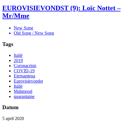
EUROVISIEVONDST (9): Loïc Nottet –
Mr/Mme
New Song
Old Song / New Song
Tags
Italië
2019
Coronacrisis
COVID-19
Eternantena
Eurovisievondst
Italië
Mahmood
quarantaine
Datum
5 april 2020