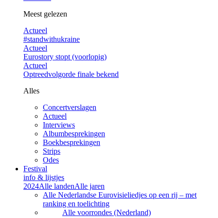
Meest gelezen
Actueel
#standwithukraine
Actueel
Eurostory stopt (voorlopig)
Actueel
Optreedvolgorde finale bekend
Alles
Concertverslagen
Actueel
Interviews
Albumbesprekingen
Boekbesprekingen
Strips
Odes
Festival
info & lijstjes
2024
Alle landen
Alle jaren
Alle Nederlandse Eurovisieliedjes op een rij – met
ranking en toelichting
Alle voorrondes (Nederland)