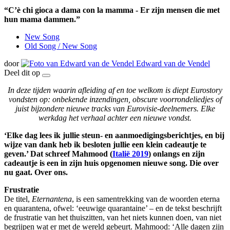
“C’è chi gioca a dama con la mamma - Er zijn mensen die met
hun mama dammen.”
New Song
Old Song / New Song
door
Edward van de Vendel
Deel dit op
In deze tijden waarin afleiding af en toe welkom is diept Eurostory
vondsten op: onbekende inzendingen, obscure voorrondeliedjes of
juist bijzondere nieuwe tracks van Eurovisie-deelnemers. Elke
werkdag het verhaal achter een nieuwe vondst.
‘Elke dag lees ik jullie steun- en aanmoedigingsberichtjes, en bij
wijze van dank heb ik besloten jullie een klein cadeautje te
geven.’
Dat schreef Mahmood (
Italië 2019
) onlangs en zijn
cadeautje is een in zijn huis opgenomen nieuwe song. Die over
nu gaat. Over ons.
Frustratie
De titel,
Eternantena
, is een samentrekking van de woorden eterna
en quarantena, ofwel: ‘eeuwige quarantaine’ – en de tekst beschrijft
de frustratie van het thuiszitten, van het niets kunnen doen, van niet
begrijpen wat er met de wereld gebeurt. Mahmood: ‘Alle dagen zijn