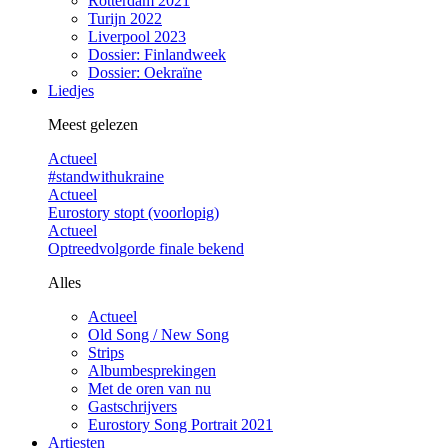
Rotterdam 2021
Turijn 2022
Liverpool 2023
Dossier: Finlandweek
Dossier: Oekraïne
Liedjes
Meest gelezen
Actueel
#standwithukraine
Actueel
Eurostory stopt (voorlopig)
Actueel
Optreedvolgorde finale bekend
Alles
Actueel
Old Song / New Song
Strips
Albumbesprekingen
Met de oren van nu
Gastschrijvers
Eurostory Song Portrait 2021
Artiesten