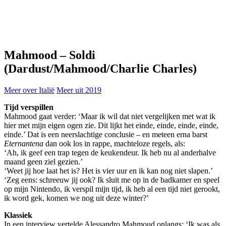
Mahmood
–
Soldi
(Dardust/Mahmood/Charlie Charles)
Meer over Italië
Meer uit 2019
Tijd verspillen
Mahmood gaat verder: ‘
Maar ik wil dat niet vergelijken met wat ik
hier met mijn eigen ogen zie. Dit lijkt het einde, einde, einde, einde,
einde.’ Dat is een neerslachtige
conclusie – en meteen erna barst
Eternantena
dan ook los in rappe, machteloze regels, als:
‘Ah, ik geef een trap tegen de keukendeur. Ik heb nu al anderhalve
maand geen ziel gezien.’
‘Weet jij hoe laat het is? Het is vier uur en ik kan nog niet slapen.’
‘Zeg eens: schreeuw jij ook? Ik sluit me op in de badkamer en speel
op mijn Nintendo, ik verspil mijn tijd, ik heb al een tijd niet gerookt,
ik word gek, komen we nog uit deze winter?’
Klassiek
In een interview vertelde Alessandro Mahmoud onlangs: ‘
Ik was als