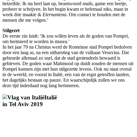
het
zelfde. Ik sta heel laat op, beantwoord mails, game een beetje,
probeer te schrijven. In het begin kwam er helemaal niks, maar in
week drie maakte ik
Eternantena
. Om contact te houden met de
mensen die me volgen.’
Stilgezet
De eerste zin luidt: ‘Ik zou willen leven als de goden van Pompeï,
om herinnerd te worden in musea.’
In het jaar 79 na Christus werd de Romeinse stad Pompeï bedolven
door een laag as, na een uitbarsting van de vulkaan Vesuvius. Dat
gebeurde allemaal zo snel, dat de stad grotendeels bewaard is
gebleven. De goden waar Mahmood op duidt zouden de mensen uit
Pompeï kunnen zijn met hun stilgezette levens. Ook nu staat overal
in de wereld, en vooral in Italië, een van de ergst getroffen landen,
het dagelijks bestaan op pauze. En waarschijnlijk zullen we ons
deze tijd inderdaad nog lang herinneren.
Italië
in
Tel Aviv 2019