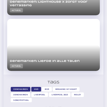
Denemarken: Lighthouse X zorgt voor
verrassing
ACTUEEL
Denemarken: liefde in alle talen
ACTUEEL
Tags
DENEMARKEN
2023
2023
BREAKING MY HEART
DENEMARKEN
LIVERPOOL
LIVERPOOL 2023
REILEY
SONGFESTIVAL