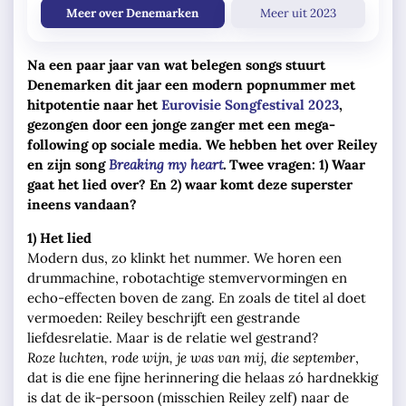
Meer over Denemarken
Meer uit 2023
Na een paar jaar van wat belegen songs stuurt
Denemarken dit jaar een modern popnummer met
hitpotentie naar het
Eurovisie Songfestival 2023
,
gezongen door een jonge zanger met een mega-
following op sociale media. We hebben het over Reiley
en zijn song
Breaking my heart
.
Twee vragen: 1) Waar
gaat het lied over? En 2) waar komt deze superster
ineens vandaan?
1) Het lied
Modern dus, zo klinkt het nummer. We horen een
drummachine, robotachtige stemvervormingen en
echo-effecten boven de zang. En zoals de titel al doet
vermoeden: Reiley beschrijft een gestrande
liefdesrelatie. Maar is de relatie wel gestrand?
Roze luchten, rode wijn, je was van mij, die september
,
dat is die ene fijne herinnering die helaas zó hardnekkig
is dat de ik-persoon (misschien Reiley zelf) naar de