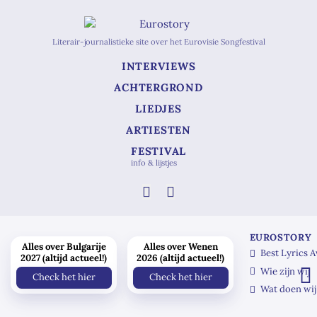
Literair-journalistieke site over het Eurovisie Songfestival
INTERVIEWS
ACHTERGROND
LIEDJES
ARTIESTEN
FESTIVAL
info & lijstjes
EUROSTORY
Alles over Bulgarije
Alles over Wenen
Best Lyrics 
2027 (altijd actueel!)
2026 (altijd actueel!)
Wie zijn wij
Check het hier
Check het hier
Wat doen wij