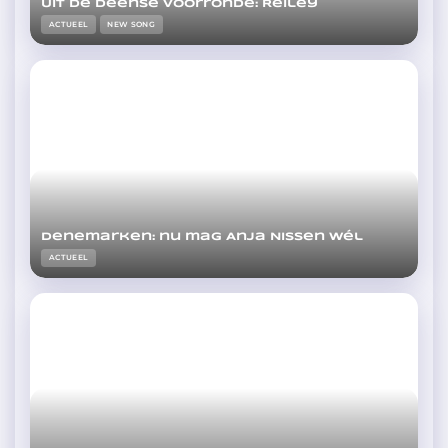
Uit de Deense voorronde: Reiley
ACTUEEL
NEW SONG
Denemarken: nu mag Anja Nissen wél
ACTUEEL