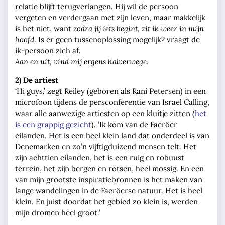
relatie blijft terugverlangen. Hij wil de persoon
vergeten en verdergaan met zijn leven, maar makkelijk
is het niet, want
zodra jij iets begint, zit ik weer in mijn
hoofd
. Is er geen tussenoplossing mogelijk? vraagt de
ik-persoon zich af.
Aan en uit, vind mij ergens halverwege
.
2) De artiest
‘Hi guys,’ zegt Reiley (geboren als Rani Petersen) in een
microfoon tijdens de persconferentie van Israel Calling,
waar alle aanwezige artiesten op een kluitje zitten (
het
is een grappig gezicht
). ‘Ik kom van de Faeröer
eilanden. Het is een heel klein land dat onderdeel is van
Denemarken en zo’n vijftigduizend mensen telt. Het
zijn achttien eilanden, het is een ruig en robuust
terrein, het zijn bergen en rotsen, heel mossig. En een
van mijn grootste inspiratiebronnen is het maken van
lange wandelingen in de Faeröerse natuur. Het is heel
klein. En juist doordat het gebied zo klein is, werden
mijn dromen heel groot.’