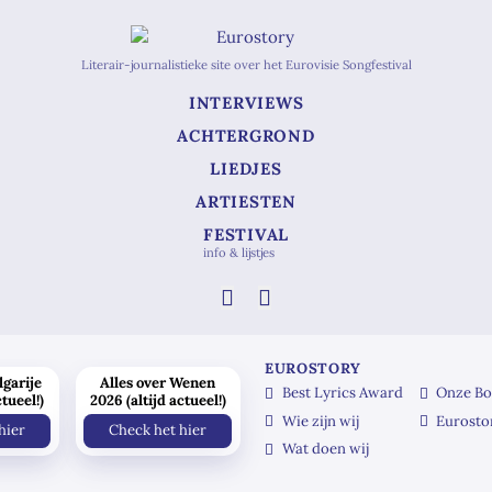
Literair-journalistieke site over het Eurovisie Songfestival
INTERVIEWS
ACHTERGROND
LIEDJES
ARTIESTEN
FESTIVAL
info & lijstjes
EUROSTORY
lgarije
Alles over Wenen
Best Lyrics Award
Onze Bo
ctueel!)
2026 (altijd actueel!)
Wie zijn wij
Eurosto
hier
Check het hier
Wat doen wij