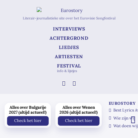
Literair-journalistieke site over het Eurovisie Songfestival
INTERVIEWS
ACHTERGROND
LIEDJES
ARTIESTEN
FESTIVAL
info & lijstjes
EUROSTORY
Alles over Bulgarije
Alles over Wenen
Best Lyrics 
2027 (altijd actueel!)
2026 (altijd actueel!)
Wie zijn wij
Check het hier
Check het hier
Wat doen wij