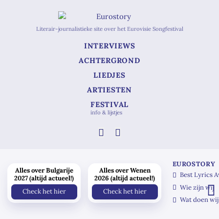
Literair-journalistieke site over het Eurovisie Songfestival
INTERVIEWS
ACHTERGROND
LIEDJES
ARTIESTEN
FESTIVAL
info & lijstjes
EUROSTORY
Alles over Bulgarije
Alles over Wenen
Best Lyrics 
2027 (altijd actueel!)
2026 (altijd actueel!)
Wie zijn wij
Check het hier
Check het hier
Wat doen wij