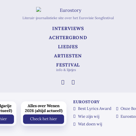
Literair-journalistieke site over het Eurovisie Songfestival
INTERVIEWS
ACHTERGROND
LIEDJES
ARTIESTEN
FESTIVAL
info & lijstjes
EUROSTORY
lgarije
Alles over Wenen
Best Lyrics Award
Onze Bo
ctueel!)
2026 (altijd actueel!)
Wie zijn wij
Eurosto
hier
Check het hier
Wat doen wij