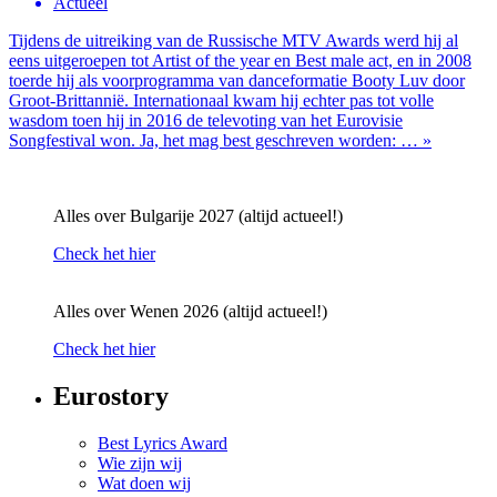
Actueel
Tijdens de uitreiking van de Russische MTV Awards werd hij al
eens uitgeroepen tot Artist of the year en Best male act, en in 2008
toerde hij als voorprogramma van danceformatie Booty Luv door
Groot-Brittannië. Internationaal kwam hij echter pas tot volle
wasdom toen hij in 2016 de televoting van het Eurovisie
Songfestival won. Ja, het mag best geschreven worden: … »
Alles over Bulgarije 2027 (altijd actueel!)
Check het hier
Alles over Wenen 2026 (altijd actueel!)
Check het hier
Eurostory
Best Lyrics Award
Wie zijn wij
Wat doen wij