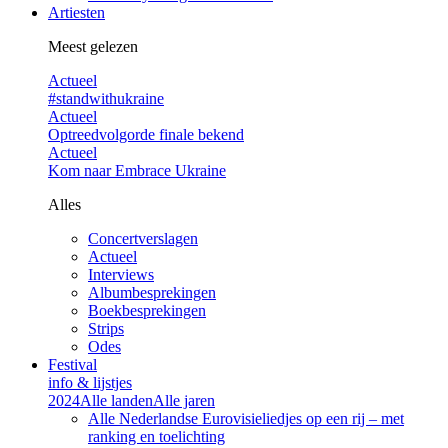
Artiesten
Meest gelezen
Actueel
#standwithukraine
Actueel
Optreedvolgorde finale bekend
Actueel
Kom naar Embrace Ukraine
Alles
Concertverslagen
Actueel
Interviews
Albumbesprekingen
Boekbesprekingen
Strips
Odes
Festival
info & lijstjes
2024
Alle landen
Alle jaren
Alle Nederlandse Eurovisieliedjes op een rij – met
ranking en toelichting