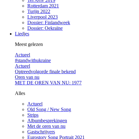
Tel Aviv 2019
Rotterdam 2021
Turijn 2022
Liverpool 2023
Dossier: Finlandweek
Dossier: Oekraïne
Liedjes
Meest gelezen
Actueel
#standwithukraine
Actueel
Optreedvolgorde finale bekend
Oren van nu
MET DE OREN VAN NU: 1977
Alles
Actueel
Old Song / New Song
Strips
Albumbesprekingen
Met de oren van nu
Gastschrijvers
Eurostory Song Portrait 2021