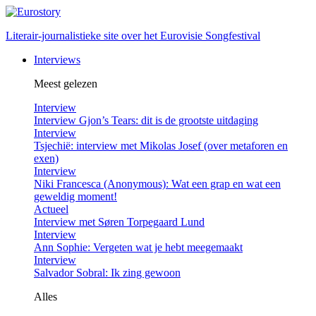
Literair-journalistieke site over het Eurovisie Songfestival
Interviews
Meest gelezen
Interview
Interview Gjon’s Tears: dit is de grootste uitdaging
Interview
Tsjechië: interview met Mikolas Josef (over metaforen en
exen)
Interview
Niki Francesca (Anonymous): Wat een grap en wat een
geweldig moment!
Actueel
Interview met Søren Torpegaard Lund
Interview
Ann Sophie: Vergeten wat je hebt meegemaakt
Interview
Salvador Sobral: Ik zing gewoon
Alles