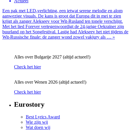
Actueel
Een pak met LED-verlichting, een ietwat serene melodie en alom
aanwezige visuals. De kans is groot dat Europa dit in mei te zien
krijgt als zanger Alekseev voor Wit-Rusland ten tonele verschijnt.
Met het lied Forever vertegenwoordigt de 24-jarige Oekraïner zijn
buurland op het Songfestival. Lastig had Alekseev het niet tijdens de
Wit-Russische finale: de zanger wond zowel vakjury als … »
Alles over Bulgarije 2027 (altijd actueel!)
Check het hier
Alles over Wenen 2026 (altijd actueel!)
Check het hier
Eurostory
Best Lyrics Award
Wie zijn wij
Wat doen wij