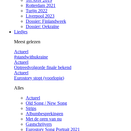
Tel Aviv 2019
Rotterdam 2021
Turijn 2022
Liverpool 2023
Dossier: Finlandweek
Dossier: Oekraïne
Liedjes
Meest gelezen
Actueel
#standwithukraine
Actueel
Optreedvolgorde finale bekend
Actueel
Eurostory stopt (voorlopig)
Alles
Actueel
Old Song / New Song
Strips
Albumbesprekingen
Met de oren van nu
Gastschrijvers
Eurostory Song Portrait 2021