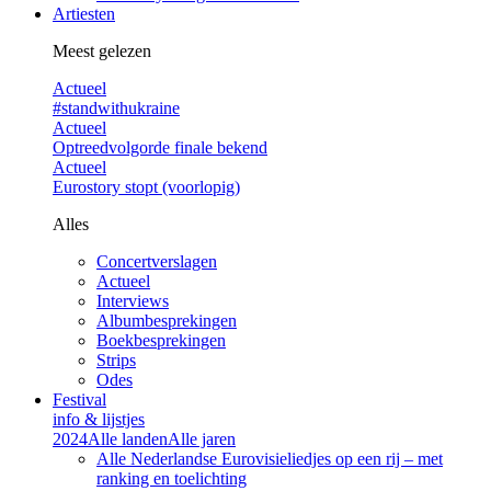
Artiesten
Meest gelezen
Actueel
#standwithukraine
Actueel
Optreedvolgorde finale bekend
Actueel
Eurostory stopt (voorlopig)
Alles
Concertverslagen
Actueel
Interviews
Albumbesprekingen
Boekbesprekingen
Strips
Odes
Festival
info & lijstjes
2024
Alle landen
Alle jaren
Alle Nederlandse Eurovisieliedjes op een rij – met
ranking en toelichting