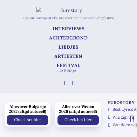
Literair-journalistieke site over het Eurovisie Songfestival
INTERVIEWS
ACHTERGROND
LIEDJES
ARTIESTEN
FESTIVAL
info & lijstjes
EUROSTORY
Alles over Bulgarije
Alles over Wenen
Best Lyrics 
2027 (altijd actueel!)
2026 (altijd actueel!)
Wie zijn wij
Check het hier
Check het hier
Wat doen wij