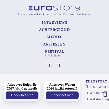
Literair-journalistieke site over het Eurovisie Songfestival
INTERVIEWS
ACHTERGROND
LIEDJES
ARTIESTEN
FESTIVAL
info & lijstjes
EUROSTORY
Alles over Bulgarije
Alles over Wenen
Best Lyrics 
2027 (altijd actueel!)
2026 (altijd actueel!)
Wie zijn wij
Check het hier
Check het hier
Wat doen wij