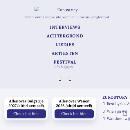
Literair-journalistieke site over het Eurovisie Songfestival
INTERVIEWS
ACHTERGROND
LIEDJES
ARTIESTEN
FESTIVAL
info & lijstjes
EUROSTORY
Alles over Bulgarije
Alles over Wenen
Best Lyrics 
2027 (altijd actueel!)
2026 (altijd actueel!)
Wie zijn wij
Check het hier
Check het hier
Wat doen wij