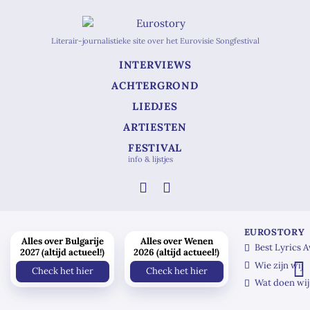
Literair-journalistieke site over het Eurovisie Songfestival
INTERVIEWS
ACHTERGROND
LIEDJES
ARTIESTEN
FESTIVAL
info & lijstjes
EUROSTORY
Alles over Bulgarije
Alles over Wenen
Best Lyrics 
2027 (altijd actueel!)
2026 (altijd actueel!)
Wie zijn wij
Check het hier
Check het hier
Wat doen wij