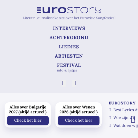
Literair-journalistieke site over het Eurovisie Songfestival
INTERVIEWS
ACHTERGROND
LIEDJES
ARTIESTEN
FESTIVAL
info & lijstjes
EUROSTORY
Alles over Bulgarije
Alles over Wenen
Best Lyrics 
2027 (altijd actueel!)
2026 (altijd actueel!)
Wie zijn wij
Check het hier
Check het hier
Wat doen wij