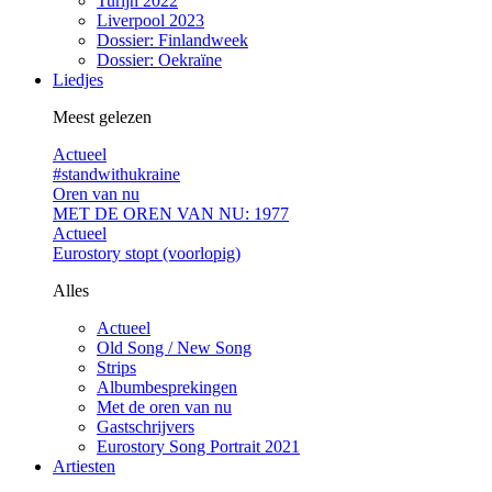
Turijn 2022
Liverpool 2023
Dossier: Finlandweek
Dossier: Oekraïne
Liedjes
Meest gelezen
Actueel
#standwithukraine
Oren van nu
MET DE OREN VAN NU: 1977
Actueel
Eurostory stopt (voorlopig)
Alles
Actueel
Old Song / New Song
Strips
Albumbesprekingen
Met de oren van nu
Gastschrijvers
Eurostory Song Portrait 2021
Artiesten