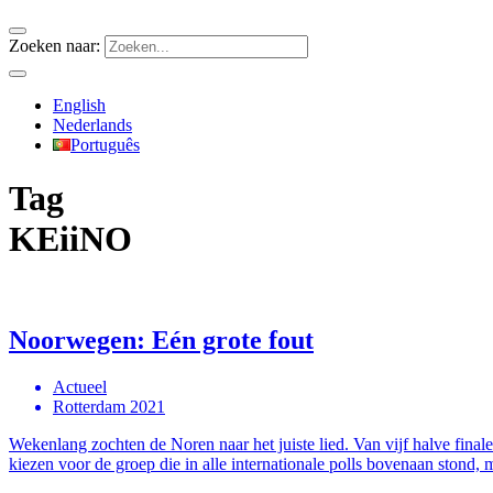
Zoeken naar:
English
Nederlands
Português
Tag
KEiiNO
Noorwegen: Eén grote fout
Actueel
Rotterdam 2021
Wekenlang zochten de Noren naar het juiste lied. Van vijf halve final
kiezen voor de groep die in alle internationale polls bovenaan st