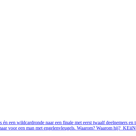
es én een wildcardronde naar een finale met eerst twaalf deelnemers en 
ond, maar voor een man met engelenvleugels. Waarom? Waarom hij? KEi