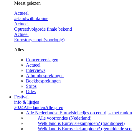
Meest gelezen
Actueel
#standwithukraine
Actueel
Optreedvolgorde finale bekend
Actueel
Eurostory stopt (voorlopig)
Alles
Concertverslagen
Actueel
Interviews
Albumbesprekingen
Boekbesprekingen
Strips
Odes
Festival
info & lijstjes
2024
Alle landen
Alle jaren
Alle Nederlandse Eurovisieliedjes op een rij – met rankin
Alle voorrondes (Nederland)
Welk land is Eurovisiekampioen? (traditioneel)
Welk land is Eurovisiekampioen? (gemiddelde sco