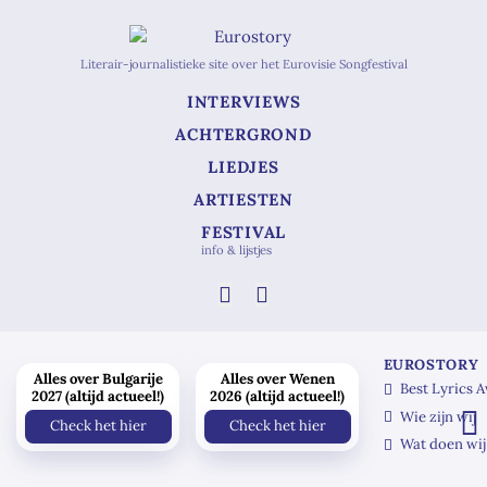
Literair-journalistieke site over het Eurovisie Songfestival
INTERVIEWS
ACHTERGROND
LIEDJES
ARTIESTEN
FESTIVAL
info & lijstjes
EUROSTORY
Alles over Bulgarije
Alles over Wenen
Best Lyrics 
2027 (altijd actueel!)
2026 (altijd actueel!)
Wie zijn wij
Check het hier
Check het hier
Wat doen wij