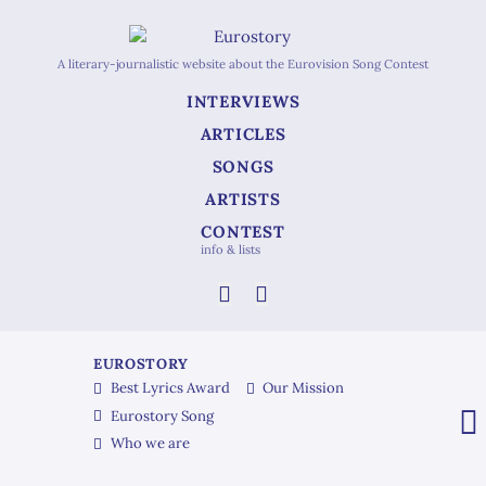
A literary-journalistic website about the Eurovision Song Contest
INTERVIEWS
ARTICLES
SONGS
ARTISTS
CONTEST
info & lists
EUROSTORY
Best Lyrics Award
Our Mission
Eurostory Song
Who we are